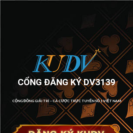
CỔNG ĐĂNG KÝ DV3139
CỘNG ĐỒNG GIẢI TRÍ – CÁ CƯỢC TRỰC TUYẾN SỐ 1 VIỆT NAM